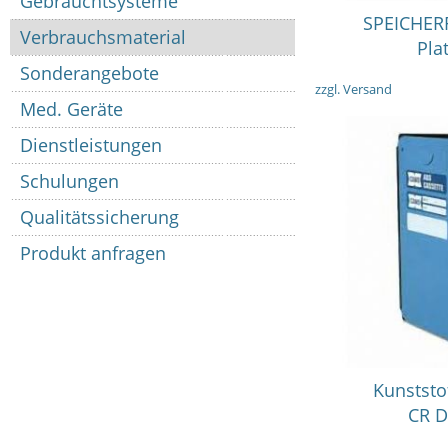
Gebrauchtsysteme
in vie
SPEICHER
Verbrauchsmaterial
Pla
Sonderangebote
zzgl. Versand
Med. Geräte
Dienstleistungen
Schulungen
Qualitätssicherung
Produkt anfragen
in vie
Kunststo
CR D