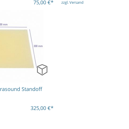
75,00
€*
zzgl. Versand
mm
5 mm
trasound Standoff
325,00
€*