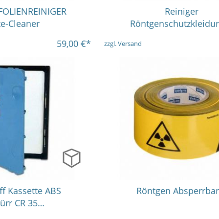
len Varianten
in vielen Varianten
FOLIENREINIGER
Reiniger
te-Cleaner
Röntgenschutzkleidu
59,00
€*
zzgl. Versand
len Varianten
1
10
ff Kassette ABS
Röntgen Absperrba
ürr CR 35…