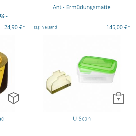
60x45 cm
120x50 cm
Anti- Ermüdungsmatte
ng…
24,90
€*
145,00
€*
zzgl. Versand
nd
U-Scan