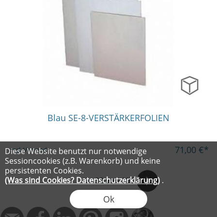
in vielen Varianten
Blau SE-8-VERSTÄRKERFOLIEN
71,00
€*
zzgl. Versand
Diese Website benutzt nur notwendige
Sessioncookies (z.B. Warenkorb) und keine
persistenten Cookies.
(Was sind Cookies? Datenschutzerklärung)
.
1
-
32
von 198
Ok