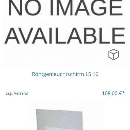
in vielen Varianten
Röntgenleuchtschirm LS 16
108,00
€*
zzgl. Versand