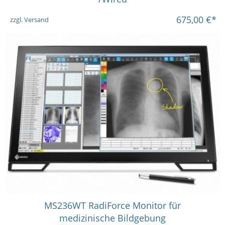
675,00
€*
zzgl. Versand
MS236WT RadiForce Monitor für
medizinische Bildgebung