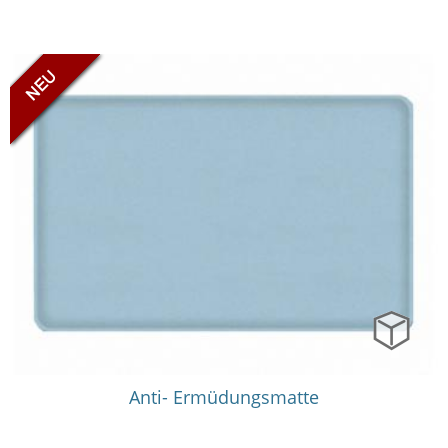
60x45 cm
120x50 cm
Anti- Ermüdungsmatte