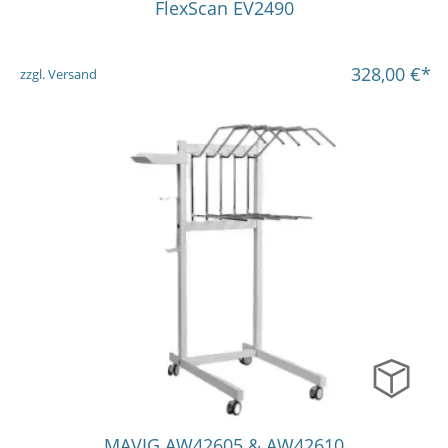
FlexScan EV2490
328,00
€*
zzgl. Versand
in vielen Varianten
MAVIG AW42605 & AW42610