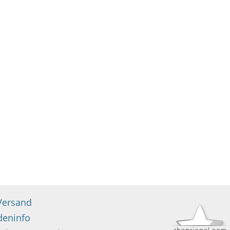
Versand
deninfo